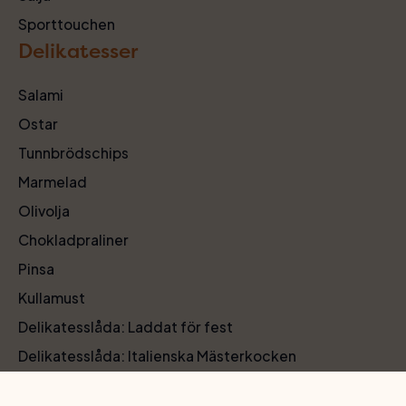
Sporttouchen
Delikatesser
Salami
Ostar
Tunnbrödschips
Marmelad
Olivolja
Chokladpraliner
Pinsa
Kullamust
Delikatesslåda: Laddat för fest
Delikatesslåda: Italienska Mästerkocken
Köp våra delikatesser