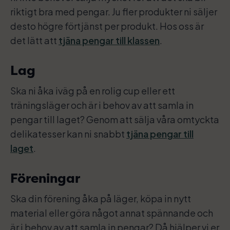
riktigt bra med pengar. Ju fler produkter ni säljer
desto högre förtjänst per produkt. Hos oss är
det lätt att
tjäna pengar till klassen
.
Lag
Ska ni åka iväg på en rolig cup eller ett
träningsläger och är i behov av att samla in
pengar till laget? Genom att sälja våra omtyckta
delikatesser kan ni snabbt
tjäna pengar till
laget
.
Föreningar
Ska din förening åka på läger, köpa in nytt
material eller göra något annat spännande och
är i behov av att samla in pengar? Då hjälper vi er