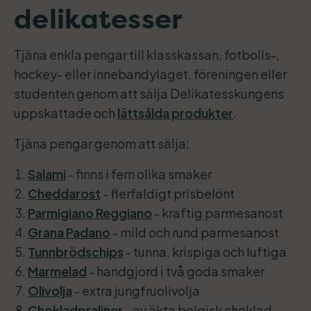
delikatesser
Tjäna enkla pengar till klasskassan, fotbolls-,
hockey- eller innebandylaget, föreningen eller
studenten genom att sälja Delikatesskungens
uppskattade och
lättsålda produkter
.
Tjäna pengar genom att sälja:
Salami
- finns i fem olika smaker
Cheddarost
- flerfaldigt prisbelönt
Parmigiano Reggiano
- kraftig parmesanost
Grana Padano
- mild och rund parmesanost
Tunnbrödschips
- tunna, krispiga och luftiga
Marmelad
- handgjord i två goda smaker
Olivolja
- extra jungfruolivolja
Chokladpraliner
- av äkta belgisk choklad