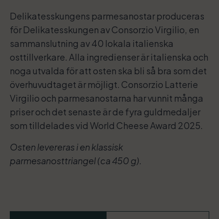
Delikatesskungens parmesanostar produceras
för Delikatesskungen av Consorzio Virgilio, en
sammanslutning av 40 lokala italienska
osttillverkare. Alla ingredienser är italienska och
noga utvalda för att osten ska bli så bra som det
överhuvudtaget är möjligt. Consorzio Latterie
Virgilio och parmesanostarna har vunnit många
priser och det senaste är de fyra guldmedaljer
som tilldelades vid World Cheese Award 2025.
Osten levereras i en klassisk
parmesanosttriangel (ca 450 g).