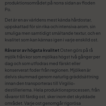
produktionsområdet på norra sidan av floden
Po.
Det är en av världens mest kända hårdostar,
uppskattad för sin rika och intensiva arom, sin
smuliga men samtidigt smältande textur, och en
kvalitet som kan kännas igen i varje enskild ost.
Råvaror av högsta kvalitet
Osten görs på rå
mjölk från kor som mjölkas högst två gånger per
dag och som utfodras med färskt eller
konserverat foder från regionen. Mjölken är
delvis skummad genom naturlig gräddsättning
innan den transporteras till Virgilio-
destillerierna. Hela produktionsprocessen, från
råvaror till färdig ost, sker inom det skyddade
området. Varje ost genomgår rigorösa