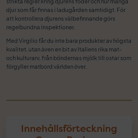
strikta regler kring djurens foder och hur många
djur som får finnas i ladugården samtidigt. För
att kontrollera djurens välbefinnande görs
regelbundna inspektioner.
Med Virgilio får du inte bara produkter av högsta
kvalitet, utan även en bit av Italiens rika mat-
och kulturarv, från böndernas mjölk till ostar som
förgyller matbord världen över.
Innehållsförteckning