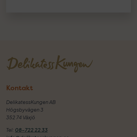
Kontakt
DelikatessKungen AB
Högsbyvägen 3
352 74 Växjö
Tel:
08-722 22 33