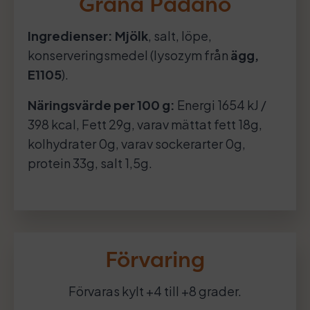
Grana Padano
Ingredienser:
Mjölk
, salt, löpe,
konserveringsmedel (lysozym från
ägg,
E1105
).
Näringsvärde per 100 g:
Energi 1654 kJ /
398 kcal, Fett 29g, varav mättat fett 18g,
kolhydrater 0g, varav sockerarter 0g,
protein 33g, salt 1,5g.
Förvaring
Förvaras kylt +4 till +8 grader.