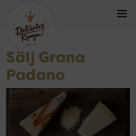
Sälj Grana
Padano