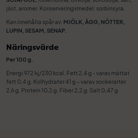
jäst, aromer. Konserveringsmedel: sorbinsyra.
Kan innehålla spår av:
MJÖLK, ÄGG, NÖTTER,
LUPIN, SESAM, SENAP.
Näringsvärde
Per 100 g.
Energi 972 kj/230 kcal. Fett 2,4 g - varav mättat
fett 0,4 g. Kolhydrater 41 g – varav sockerarter
2,6 g. Protein 10,2 g. Fiber 2,2 g. Salt 0,47 g.