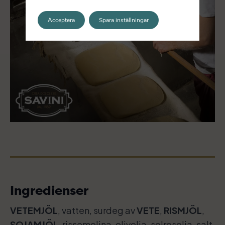
Acceptera
Spara inställningar
Ingredienser
VETEMJÖL
, vatten, surdeg av
VETE
,
RISMJÖL
,
SOJAMJÖL
, rissemolina, olivolja, solrosolja, salt,