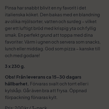
Pinsa har snabbt blivit en ny favorit i det
italienska köket. Den bakas med en blandning
av olika mjölsorter, vatten och surdeg – vilket
ger ett luftigt bröd med krispig yta och fyllig
smak. En perfekt grund att toppa med dina
favoriter. Värm i ugnen och servera som snacks,
lunch eller middag. God som pizza – kanske till
och med godare!
3 x 230 g.
Obs! Från leverans ca 15-30 dagars
hållbarhet.
Förvaras svalt och torrt eller i
kylskåp. Går även bra att frysa. Öppnad
förpackning förvaras kylt.
Pris: 200 kr / 3-pack