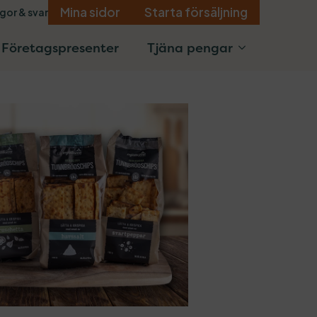
Mina sidor
Starta försäljning
gor & svar
Företagspresenter
Tjäna pengar