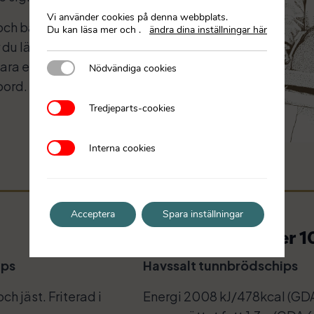
Vi använder cookies på denna webbplats.
 och bakade med ekologiska råvaror
Du kan läsa mer och
.
ändra dina inställningar här
r du lägger dem på ostbrickan eller
ara en härlig smak – du får nästan
Nödvändiga cookies
Nödvändiga cookies
bord.
Tredjeparts-cookies
Tredjeparts-cookies
Interna cookies
Interna cookies
Acceptera
Spara inställningar
Näringsvärde per 1
ips
Havssalt tunnbrödschips
och jäst. Friterad i
Energi 2008 kJ/478kcal (GDA