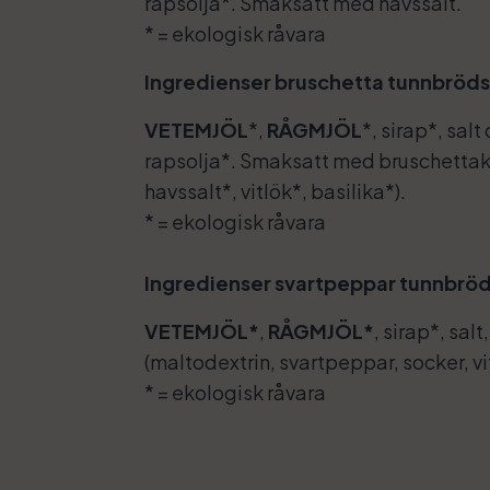
rapsolja*. Smaksatt med havssalt.
* = ekologisk råvara
Ingredienser bruschetta tunnbröd
VETEMJÖL
*,
RÅGMJÖL
*, sirap*, salt 
rapsolja*. Smaksatt med bruschettak
havssalt*, vitlök*, basilika*).
* = ekologisk råvara
Ingredienser svartpeppar tunnbrö
VETEMJÖL*
,
RÅGMJÖL*
, sirap*, sal
(maltodextrin, svartpeppar, socker, vi
* = ekologisk råvara