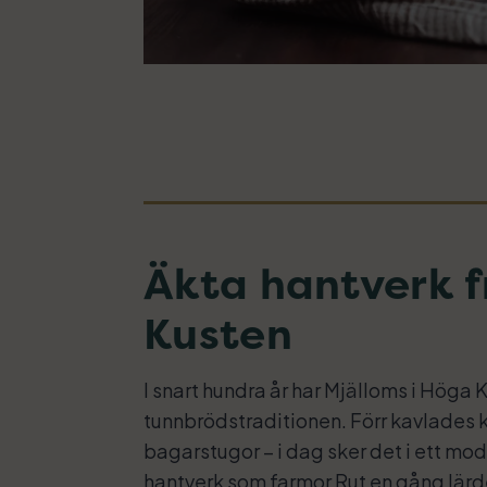
Äkta hantverk 
Kusten
I snart hundra år har Mjälloms i Höga K
tunnbrödstraditionen. Förr kavlades 
bagarstugor – i dag sker det i ett 
hantverk som farmor Rut en gång lärd