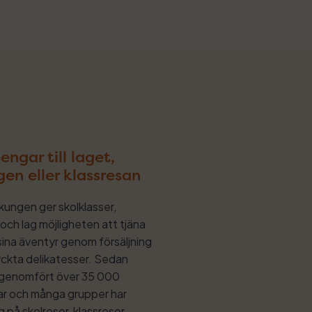
engar till laget,
gen eller klassresan
kungen ger skolklasser,
och lag möjligheten att tjäna
 sina äventyr genom försäljning
ckta delikatesser. Sedan
i genomfört över 35 000
gar och många grupper har
 på skolresor, klassresor,