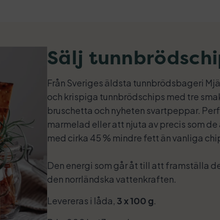
Sälj tunnbrödschi
Från Sveriges äldsta tunnbrödsbageri M
och krispiga tunnbrödschips med tre smake
bruschetta och nyheten svartpeppar. Perf
marmelad eller att njuta av precis som de ä
med cirka 45 % mindre fett än vanliga chi
Den energi som går åt till att framställa 
den norrländska vattenkraften.
Levereras i låda,
3 x 100 g
.