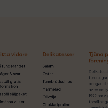
itta vidare
Delikatesser
Tjäna p
förenin
å fungerar det
Salami
Delikatess
rågor & svar
Ostar
föreningar 
ställ gratis
Tunnbrödschips
pengar till
nformation
Marmelad
av en omty
ställ säljpaket
1992 har v
Olivolja
försäljnin
lmänna villkor
Chokladpraliner
kommit iväg