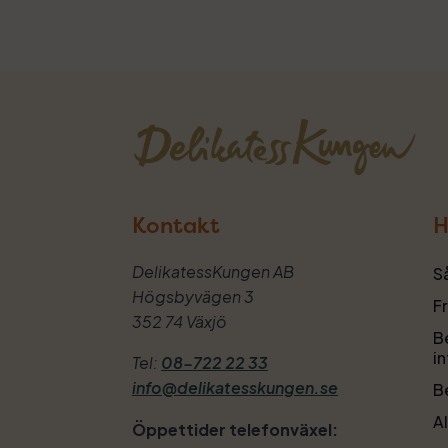
Kontakt
H
DelikatessKungen AB
S
Högsbyvägen 3
F
352 74 Växjö
Be
i
Tel:
08-722 22 33
info@delikatesskungen.se
Be
Al
Öppettider telefonväxel: