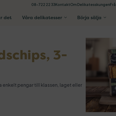
08-722 22 33
Kontakt
Om Delikatesskungen
Frå
r det
Våra delikatesser
Börja sälja
dschips, 3-
 enkelt pengar till klassen, laget eller