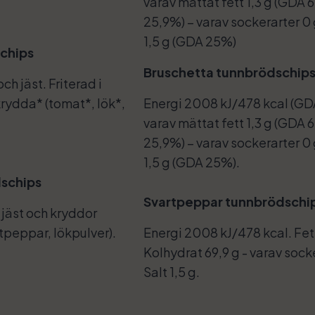
varav mättat fett 1,3 g (GDA 
25,9%) – varav sockerarter 0 
1,5 g (GDA 25%)
schips
Bruschetta tunnbrödschip
och jäst. Friterad i
rydda* (tomat*, lök*,
Energi 2008 kJ/478 kcal (GDA
varav mättat fett 1,3 g (GDA 
25,9%) – varav sockerarter 0 
1,5 g (GDA 25%).
dschips
Svartpeppar tunnbrödschi
t, jäst och kryddor
tpeppar, lökpulver).
Energi 2008 kJ/478 kcal. Fett 
Kolhydrat 69,9 g - varav socke
Salt 1,5 g.