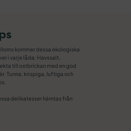
ps
jälloms kommer dessa ekologiska
r i varje låda: Havssalt,
ekta till ostbrickan med en god
r. Tunna, krispiga, luftiga och
ps.
dessa delikatesser hämtas från