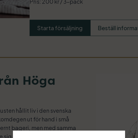
Pris: 200 kr / 3-pack
Starta försäljning
Beställ informa
från Höga
usten hållit liv i den svenska
korndegen ut för hand i små
modernt bageri, men med samma
e sig.