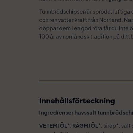
Tunnbrödschipsen är spröda, luftiga
och ren vattenkraft från Norrland. Nä
doppar dem i en god röra får du inte b
100 år av norrländsk tradition på ditt 
Innehållsförteckning
Ingredienser havssalt tunnbrödsch
VETEMJÖL
*,
RÅGMJÖL
*, sirap*, salt 