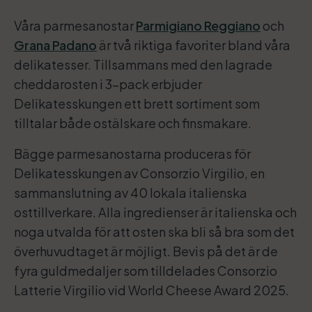
Våra parmesanostar
Parmigiano Reggiano
och
Grana Padano
är två riktiga favoriter bland våra
delikatesser. Tillsammans med den lagrade
cheddarosten i 3-pack erbjuder
Delikatesskungen ett brett sortiment som
tilltalar både ostälskare och finsmakare.
Bägge parmesanostarna produceras för
Delikatesskungen av Consorzio Virgilio, en
sammanslutning av 40 lokala italienska
osttillverkare. Alla ingredienser är italienska och
noga utvalda för att osten ska bli så bra som det
överhuvudtaget är möjligt. Bevis på det är de
fyra guldmedaljer som tilldelades Consorzio
Latterie Virgilio vid World Cheese Award 2025.