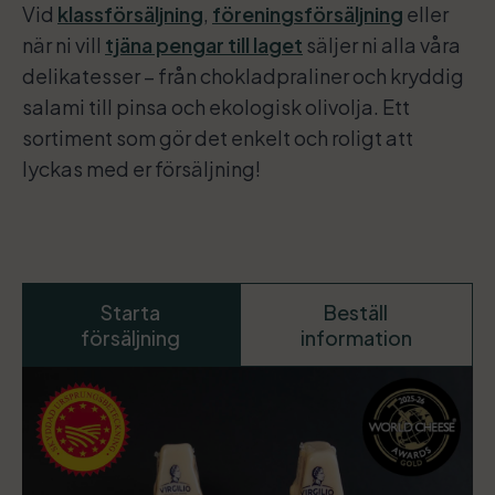
Vid
klassförsäljning
,
föreningsförsäljning
eller
när ni vill
tjäna pengar till laget
säljer ni alla våra
delikatesser – från chokladpraliner och kryddig
salami till pinsa och ekologisk olivolja. Ett
sortiment som gör det enkelt och roligt att
lyckas med er försäljning!
Starta
Beställ
försäljning
information