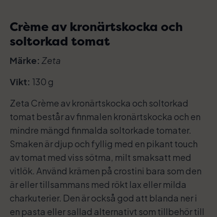
Crème av kronärtskocka och
soltorkad tomat
Märke:
Zeta
Vikt:
130 g
Zeta Crème av kronärtskocka och soltorkad
tomat består av finmalen kronärtskocka och en
mindre mängd finmalda soltorkade tomater.
Smaken är djup och fyllig med en pikant touch
av tomat med viss sötma, milt smaksatt med
vitlök. Använd krämen på crostini bara som den
är eller tillsammans med rökt lax eller milda
charkuterier. Den är också god att blanda ner i
en pasta eller sallad alternativt som tillbehör till