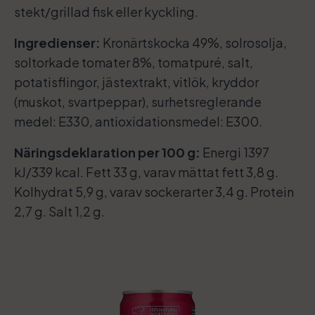
stekt/grillad fisk eller kyckling.
Ingredienser:
Kronärtskocka 49%, solrosolja,
soltorkade tomater 8%, tomatpuré, salt,
potatisflingor, jästextrakt, vitlök, kryddor
(muskot, svartpeppar), surhetsreglerande
medel: E330, antioxidationsmedel: E300.
Näringsdeklaration per 100 g:
Energi 1397
kJ/339 kcal. Fett 33 g, varav mättat fett 3,8 g.
Kolhydrat 5,9 g, varav sockerarter 3,4 g. Protein
2,7 g. Salt 1,2 g.