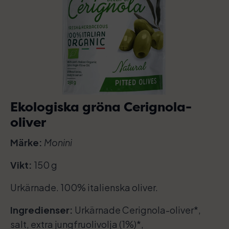
Ekologiska gröna Cerignola-
oliver
Märke:
Monini
Vikt:
150 g
Urkärnade. 100% italienska oliver.
Ingredienser:
Urkärnade Cerignola-oliver*,
salt, extra jungfruolivolja (1%)*,