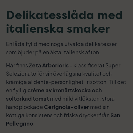
Delikatesslåda med
italienska smaker
En låda fylld med noga utvalda delikatesser
som bjuder på en äkta italiensk afton.
Här finns
Zeta Arborioris
– klassificerat Super
Selezionato för sin överlägsna kvalitet och
krämiga al dente-personlighet i risotton. Till det
en fyllig
crème av kronärtskocka och
soltorkad tomat
med mild vitlökston, stora
handplockade
Cerignola-oliver
med sin
köttiga konsistens och friska drycker från
San
Pellegrino
.