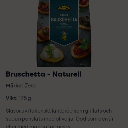
Bruschetta - Naturell
Märke:
Zeta
Vikt:
175 g
Skivor av italienskt lantbröd som grillats och
sedan penslats med olivolja. God som den är
eller med matiga toppings.