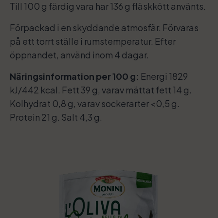
Till 100 g färdig vara har 136 g fläskkött använts.
Förpackad i en skyddande atmosfär. Förvaras
på ett torrt ställe i rumstemperatur. Efter
öppnandet, använd inom 4 dagar.
Näringsinformation per 100 g:
Energi 1829
kJ/442 kcal. Fett 39 g, varav mättat fett 14 g.
Kolhydrat 0,8 g, varav sockerarter <0,5 g.
Protein 21 g. Salt 4,3 g.