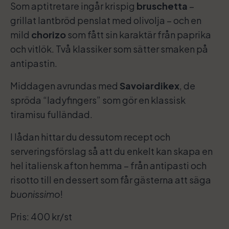
Som aptitretare ingår krispig
bruschetta
–
grillat lantbröd penslat med olivolja – och en
mild
chorizo
som fått sin karaktär från paprika
och vitlök. Två klassiker som sätter smaken på
antipastin.
Middagen avrundas med
Savoiardikex
, de
spröda “ladyfingers” som gör en klassisk
tiramisu fulländad.
I lådan hittar du dessutom recept och
serveringsförslag så att du enkelt kan skapa en
hel italiensk afton hemma – från antipasti och
risotto till en dessert som får gästerna att säga
buonissimo
!
Pris: 400 kr/st