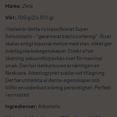
Märke:
Zeta
Vikt:
700 g (2 x 350 g)
I Italien är detta ris klassificerat Super
Selezionato – "
garanterat bästa sortering
". Riset
skalas enligt klassisk metod med sten, vilket ger
överlägsna kokegenskaper. Direkt efter
skalning vakuumförpackas riset för maximal
smak. Den här delikatessen är nämligen en
färskvara. Arboriogrynet sväller vid tillagning.
Det har utmärkta al dente-egenskaper och
tillför en underbart krämig personlighet. Perfekt
i en risotto!
Ingredienser:
Arborioris.