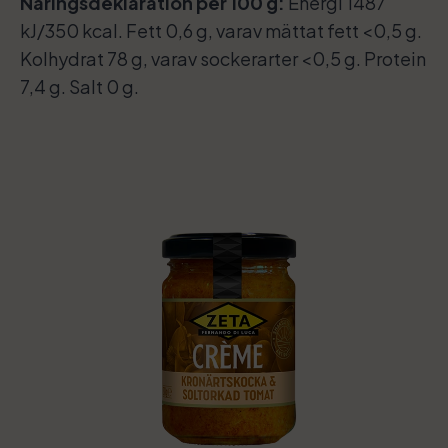
Näringsdeklaration per 100 g:
Energi 1487
kJ/350 kcal. Fett 0,6 g, varav mättat fett <0,5 g.
Kolhydrat 78 g, varav sockerarter <0,5 g. Protein
7,4 g. Salt 0 g.