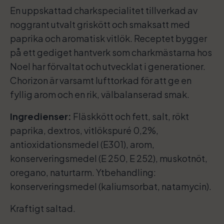
En uppskattad charkspecialitet tillverkad av
noggrant utvalt griskött och smaksatt med
paprika och aromatisk vitlök. Receptet bygger
på ett gediget hantverk som charkmästarna hos
Noel har förvaltat och utvecklat i generationer.
Chorizon är varsamt lufttorkad för att ge en
fyllig arom och en rik, välbalanserad smak.
Ingredienser:
Fläskkött och fett, salt, rökt
paprika, dextros, vitlökspuré 0,2%,
antioxidationsmedel (E301), arom,
konserveringsmedel (E 250, E 252), muskotnöt,
oregano, naturtarm. Ytbehandling:
konserveringsmedel (kaliumsorbat, natamycin).
Kraftigt saltad.