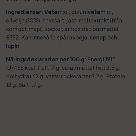
Ingredienser:
Vete
mjöl, durum
vete
mjöl,
olivolja (10%), havssalt, jäst, maltextrakt (från
korn och majs), socker, antioxidationsmedel
E392. Kan innehålla spår av
soja
,
senap
och
lupin
.
Näringsdeklaration per 100 g:
Energi 1915
kJ/456 kcal. Fett 17 g, varav mättat fett 2,5 g.
Kolhydrat 62 g, varav sockerarter 3,2 g. Protein
12 g. Salt 1,7 g.