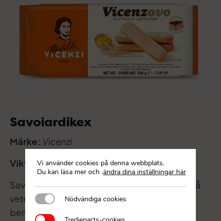
Savoiardikex
Märke:
Vicenzi
Vikt:
200 g
Vi använder cookies på denna webbplats.
Du kan läsa mer och
.
ändra dina inställningar här
Savoiardi är en typisk italiensk kaka bakad på
Nödvändiga cookies
vetemjöl, ägg och socker. Ibland kan de
Nödvändiga cookies
benämnas ladyfingers på grund av dess
Tredjeparts-cookies
Tredjeparts-cookies