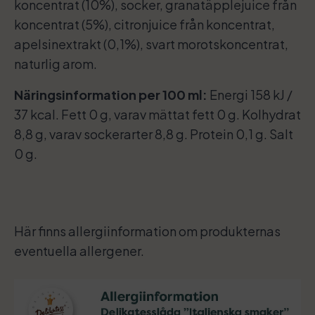
koncentrat (10%), socker, granatäpplejuice från
koncentrat (5%), citronjuice från koncentrat,
apelsinextrakt (0,1%), svart morotskoncentrat,
naturlig arom.
Näringsinformation per 100 ml:
Energi 158 kJ /
37 kcal. Fett 0 g, varav mättat fett 0 g. Kolhydrat
8,8 g, varav sockerarter 8,8 g. Protein 0,1 g. Salt
0 g.
Här finns allergiinformation om produkternas
eventuella allergener.