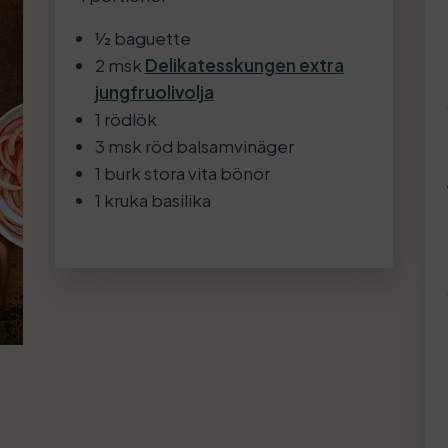
1⁄2 baguette
2 msk
Delikatesskungen extra
jungfruolivolja
1 rödlök
3 msk röd balsamvinäger
1 burk stora vita bönor
1 kruka basilika