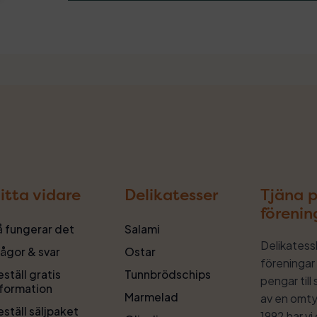
itta vidare
Delikatesser
Tjäna p
förenin
å fungerar det
Salami
Delikatess
rågor & svar
Ostar
föreningar 
ställ gratis
Tunnbrödschips
pengar till
nformation
Marmelad
av en omty
ställ säljpaket
1992 har v