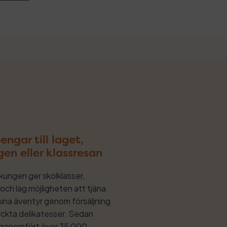
engar till laget,
gen eller klassresan
kungen ger skolklasser,
och lag möjligheten att tjäna
 sina äventyr genom försäljning
ckta delikatesser. Sedan
i genomfört över 35 000