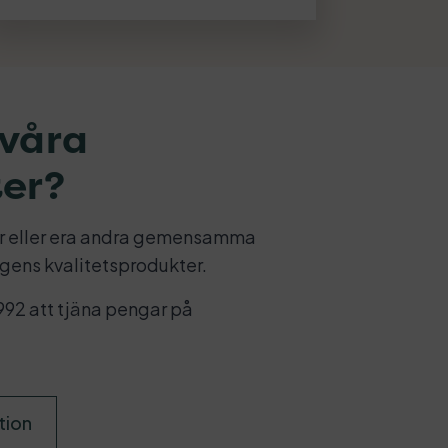
 våra
ter?
sor eller era andra gemensamma
ngens kvalitetsprodukter.
992 att tjäna pengar på
tion