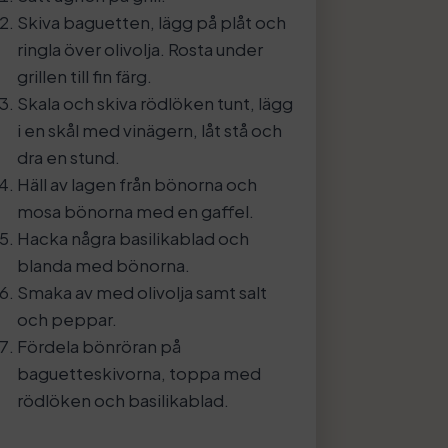
Skiva baguetten, lägg på plåt och
ringla över olivolja. Rosta under
grillen till fin färg.
Skala och skiva rödlöken tunt, lägg
i en skål med vinägern, låt stå och
dra en stund.
Häll av lagen från bönorna och
mosa bönorna med en gaffel.
Hacka några basilikablad och
blanda med bönorna.
Smaka av med olivolja samt salt
och peppar.
Fördela bönröran på
baguetteskivorna, toppa med
rödlöken och basilikablad.