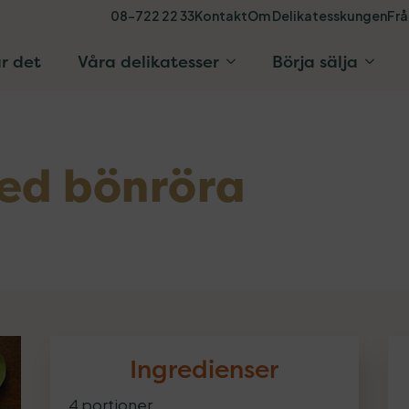
08-722 22 33
Kontakt
Om Delikatesskungen
Frå
r det
Våra delikatesser
Börja sälja
ed bönröra
Ingredienser
4 portioner