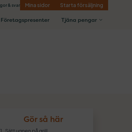
Mina sidor
Starta försäljning
gor & svar
Företagspresenter
Tjäna pengar
Gör så här
Sätt ugnen på grill.