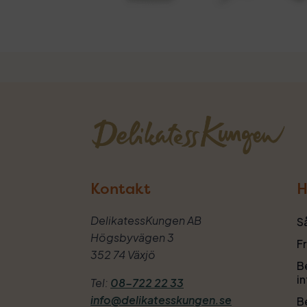
Kontakt
H
DelikatessKungen AB
S
Högsbyvägen 3
F
352 74 Växjö
Be
i
Tel:
08-722 22 33
info@delikatesskungen.se
Be