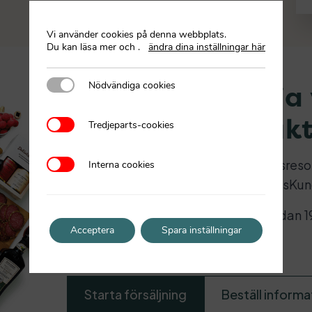
Vi använder cookies på denna webbplats.
Du kan läsa mer och
.
ändra dina inställningar här
Nödvändiga cookies
Nödvändiga cookies
Vill ni också sälja
exklusiva produk
Tredjeparts-cookies
Tredjeparts-cookies
Interna cookies
Finansiera cuper, träningsläger, klassre
Interna cookies
aktiviteter genom att sälja DelikatessKu
Vi har hjälpt över 25.000 grupper sedan 1
Acceptera
Spara inställningar
omtyckta och lättsålda delikatesser.
Starta försäljning
Beställ informa