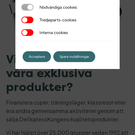
Nödvändiga cookies
Nödvändiga cookies
Tredjeparts-cookies
Tredjeparts-cookies
Interna cookies
Interna cookies
Vill ni också sälja
Acceptera
Spara inställningar
våra exklusiva
produkter?
Finansiera cuper, träningsläger, klassresor eller
era andra gemensamma aktiviteter genom att
sälja DelikatessKungens kvalitetsprodukter.
Vi har hjälpt över 25.000 grupper sedan 1992 att