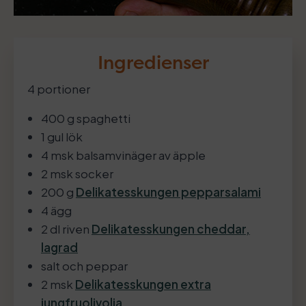
Ingredienser
4 portioner
400 g spaghetti
1 gul lök
4 msk balsamvinäger av äpple
2 msk socker
200 g
Delikatesskungen pepparsalami
4 ägg
2 dl riven
Delikatesskungen cheddar,
lagrad
salt och peppar
2 msk
Delikatesskungen extra
jungfruolivolja