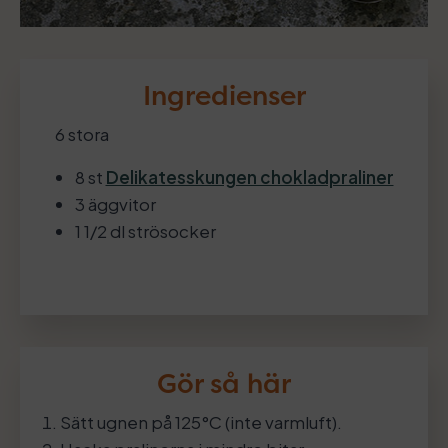
Ingredienser
6 stora
8 st
Delikatesskungen chokladpraliner
3 äggvitor
1 1/2 dl strösocker
Gör så här
Sätt ugnen på 125°C (inte varmluft).