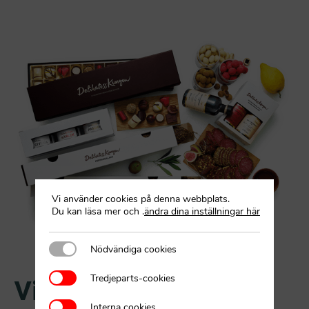
Vi använder cookies på denna webbplats.
Du kan läsa mer och
.
ändra dina inställningar här
Nödvändiga cookies
Nödvändiga cookies
Tredjeparts-cookies
Tredjeparts-cookies
Vill ni också sälja
Interna cookies
Interna cookies