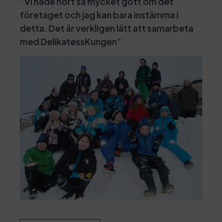
”Vi hade hört så mycket gott om det
företaget och jag kan bara instämma i
detta. Det är verkligen lätt att samarbeta
med DelikatessKungen”