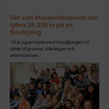
Gör som Munkedalsskolan och
tjäna 28.235 kr på en
försäljning
"Vi är supernöjda med försäljningen! Vi
sålde till grannar, släktingar och
arbetsplatser.”