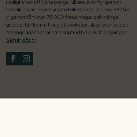
möjligheten att tjäna pengar till sina äventyr genom
försäljning av en omtyckta delikatesser. Sedan 1992 har
vi genomfört över 35 000 försäljningar och många
grupper har kommit iväg på skolresor, klassresor, cuper,
träningsläger och annat skoj med hjälp av försäljningen.
Så här gör ni