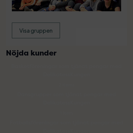
Visa gruppen
Nöjda kunder
Basketföreningar som tjänat pengar med
DelikatessKungen
2 items
Dansgrupper som tjänat pengar med
DelikatessKungen
1 item
Fotbollsföreningar som tjänat pengar med
DelikatessKungen