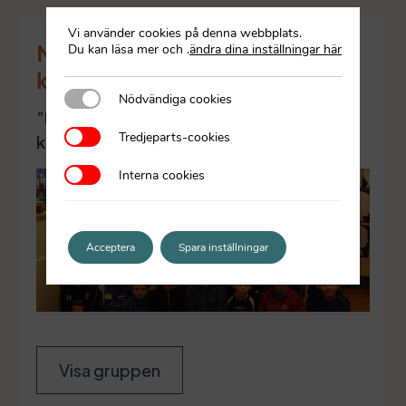
Vi använder cookies på denna webbplats.
Nibbleskolan åker på
Du kan läsa mer och
.
ändra dina inställningar här
klassresa varje år
Nödvändiga cookies
Nödvändiga cookies
”Lättaste sättet att tjäna pengar till
Tredjeparts-cookies
Tredjeparts-cookies
klassresa”
Interna cookies
Interna cookies
Acceptera
Spara inställningar
Visa gruppen